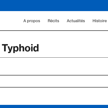
Main navigation - Vacc
A propos
Récits
Actualités
Histoire
t Typhoid