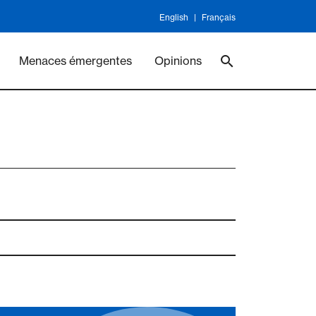
English
Français
ineswork
Vaccines
Menaces émergentes
Opinions