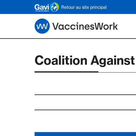
Skip to main content
Retour au site principal
Coalition Agains