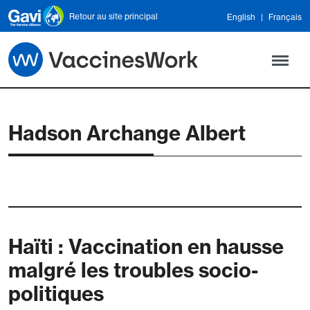
Skip to main content
Retour au site principal
English
Français
Hadson Archange Albert
Haïti : Vaccination en hausse
malgré les troubles socio-
politiques