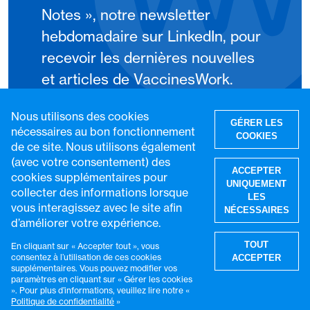
Notes », notre newsletter
hebdomadaire sur LinkedIn, pour
recevoir les dernières nouvelles
et articles de VaccinesWork.
Nous utilisons des cookies
S'abonner
GÉRER LES
nécessaires au bon fonctionnement
COOKIES
de ce site. Nous utilisons également
(avec votre consentement) des
ACCEPTER
cookies supplémentaires pour
UNIQUEMENT
collecter des informations lorsque
LES
vous interagissez avec le site afin
NÉCESSAIRES
d’améliorer votre expérience.
R
TOUT
En cliquant sur « Accepter tout », vous
consentez à l’utilisation de ces cookies
ACCEPTER
supplémentaires. Vous pouvez modifier vos
paramètres en cliquant sur « Gérer les cookies
». Pour plus d’informations, veuillez lire notre «
© VaccinesWork. Tous droits réservés.
Politique de confidentialité
»