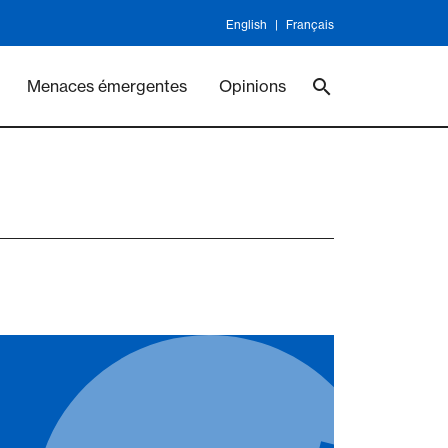
English
Français
ineswork
Vaccines
Menaces émergentes
Opinions