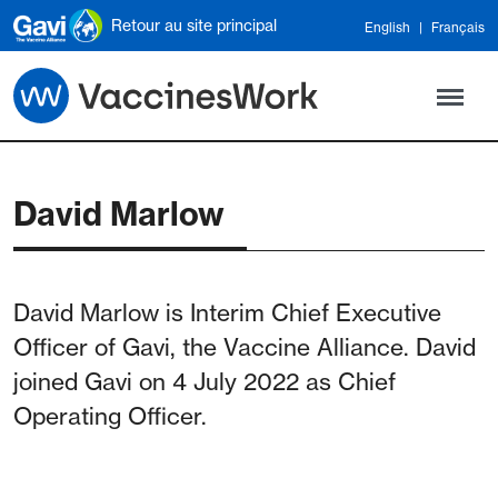
Skip to main content
Retour au site principal
English
Français
David Marlow
David Marlow is Interim Chief Executive
Officer of Gavi, the Vaccine Alliance. David
joined Gavi on 4 July 2022 as Chief
Operating Officer.