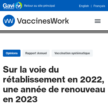
Skip to main content
Retour au site principal
English
Français
Opinions
Rapport Annuel
Vaccination systématique
Sur la voie du
rétablissement en 2022,
une année de renouveau
en 2023