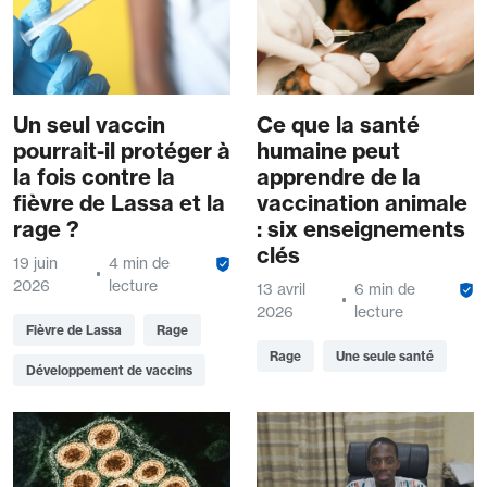
Un seul vaccin
Ce que la santé
pourrait-il protéger à
humaine peut
la fois contre la
apprendre de la
fièvre de Lassa et la
vaccination animale
rage ?
: six enseignements
clés
19 juin
4 min de
2026
lecture
13 avril
6 min de
2026
lecture
Fièvre de Lassa
Rage
Rage
Une seule santé
Développement de vaccins