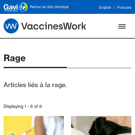
Skip to main content
Retour au site principal
English
Français
Rage
Articles liés à la rage.
Displaying 1 - 8 of 8