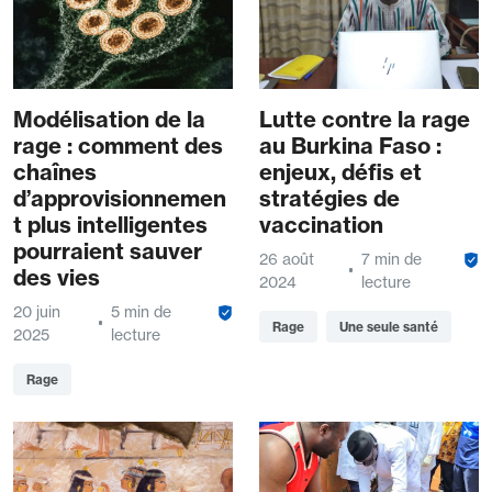
Modélisation de la
Lutte contre la rage
rage : comment des
au Burkina Faso :
chaînes
enjeux, défis et
d’approvisionnemen
stratégies de
t plus intelligentes
vaccination
pourraient sauver
26 août
7 min de
des vies
2024
lecture
20 juin
5 min de
Rage
Une seule santé
2025
lecture
Rage