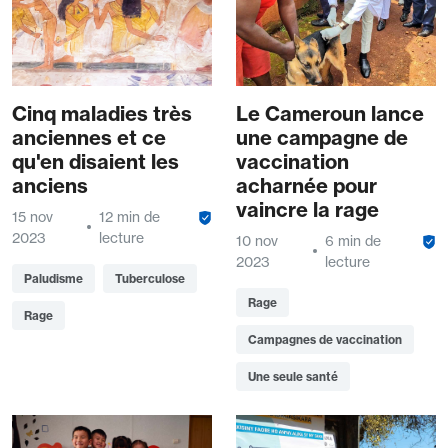
Cinq maladies très
Le Cameroun lance
anciennes et ce
une campagne de
qu'en disaient les
vaccination
anciens
acharnée pour
vaincre la rage
15 nov
12 min de
2023
lecture
10 nov
6 min de
2023
lecture
Paludisme
Tuberculose
Rage
Rage
Campagnes de vaccination
Une seule santé