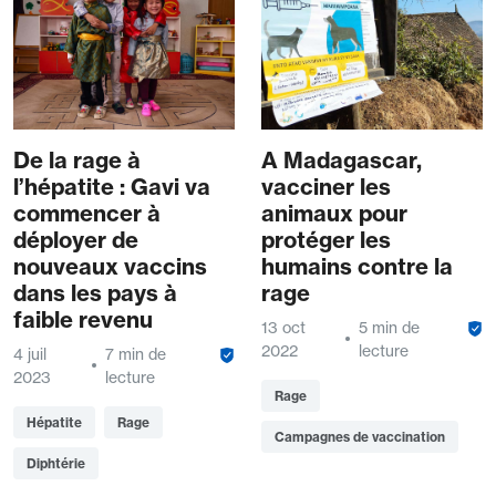
De la rage à
A Madagascar,
l’hépatite : Gavi va
vacciner les
commencer à
animaux pour
déployer de
protéger les
nouveaux vaccins
humains contre la
dans les pays à
rage
faible revenu
13 oct
5 min de
2022
lecture
4 juil
7 min de
2023
lecture
Rage
Hépatite
Rage
Campagnes de vaccination
Diphtérie