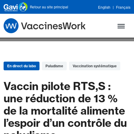
Skip to main content
Retour au site principal
English
Français
En direct du labo
Paludisme
Vaccination systématique
Vaccin pilote RTS,S :
une réduction de 13 %
de la mortalité alimente
l’espoir d’un contrôle du