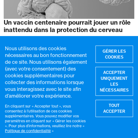
Un vaccin centenaire pourrait jouer un rôle
inattendu dans la protection du cerveau
14 juil 2026
4 min de lecture
Nous utilisons des cookies
GÉRER LES
nécessaires au bon fonctionnement
COOKIES
de ce site. Nous utilisons également
(avec votre consentement) des
ACCEPTER
cookies supplémentaires pour
UNIQUEMENT
collecter des informations lorsque
LES
vous interagissez avec le site afin
NÉCESSAIRES
Recevez les dernières
d’améliorer votre expérience.
R
nouvelles de VaccinesWork
TOUT
En cliquant sur « Accepter tout », vous
consentez à l’utilisation de ces cookies
ACCEPTER
supplémentaires. Vous pouvez modifier vos
paramètres en cliquant sur « Gérer les cookies
Abonnez-vous à « Global Health
». Pour plus d’informations, veuillez lire notre «
Politique de confidentialité
»
Notes », notre newsletter