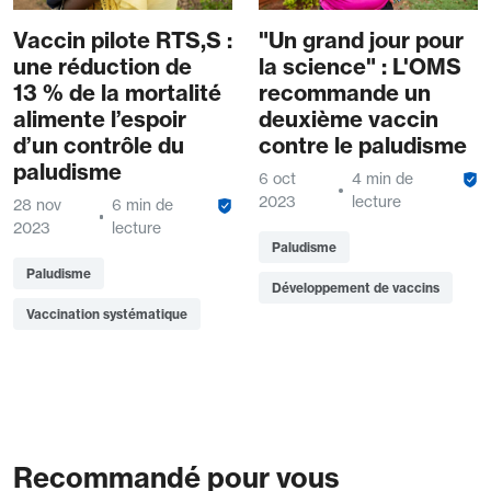
Vaccin pilote RTS,S :
"Un grand jour pour
une réduction de
la science" : L'OMS
13 % de la mortalité
recommande un
alimente l’espoir
deuxième vaccin
d’un contrôle du
contre le paludisme
paludisme
6 oct
4 min de
2023
lecture
28 nov
6 min de
2023
lecture
Paludisme
Paludisme
Développement de vaccins
Vaccination systématique
Recommandé pour vous