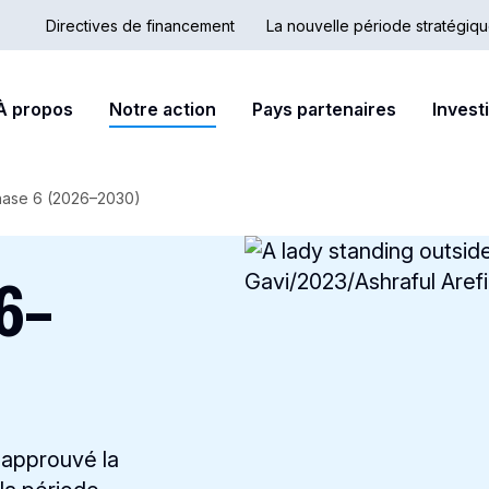
Directives de financement
La nouvelle période stratégiq
Country
Secondary
ain
À propos
Notre action
Pays partenaires
Invest
Hub
nav
avigation
hase 6 (2026–2030)
26–
a approuvé la