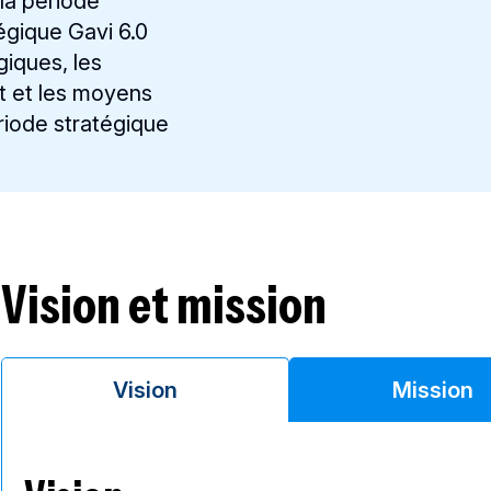
la période
tégique Gavi 6.0
égiques, les
nt et les moyens
ériode stratégique
Vision et mission
Mission
Vision