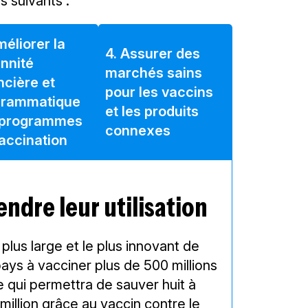
s suivants :
méliorer la
4. Assurer des
nnité
marchés sains
ncière et
pour les vaccins
grammatique
et les produits
 programmes
connexes
accination
tendre leur utilisation
plus large et le plus innovant de
 pays à vacciner plus de 500 millions
 qui permettra de sauver huit à
million grâce au vaccin contre le