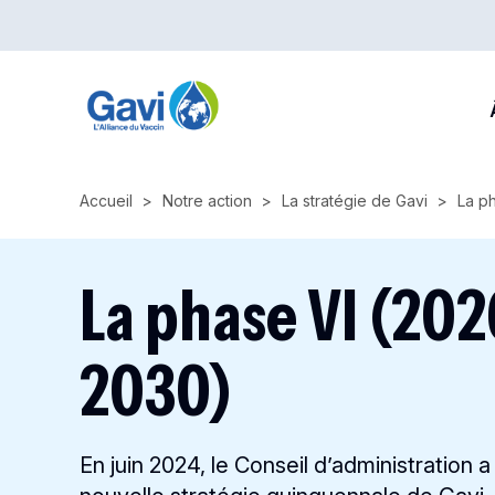
Skip
to
main
M
content
n
Accueil
Notre action
La stratégie de Gavi
La p
La phase VI (20
2030)
En juin 2024, le Conseil d’administration 