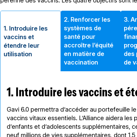
pérenne des vaccins. Les quatre objectifs sont le
2. Renforcer les
3. A
systèmes de
pére
1. Introduire les
santé pour
fina
vaccins et
accroître l’équité
pro
étendre leur
en matière de
des
utilisation
vaccination
de v
1. Introduire les vaccins et é
Gavi 6.0 permettra d’accéder au portefeuille le 
vaccins vitaux essentiels. L’Alliance aidera les
d’enfants et d’adolescents supplémentaires, ce
neuf millions de vies supplémentaires, dont 1,5 