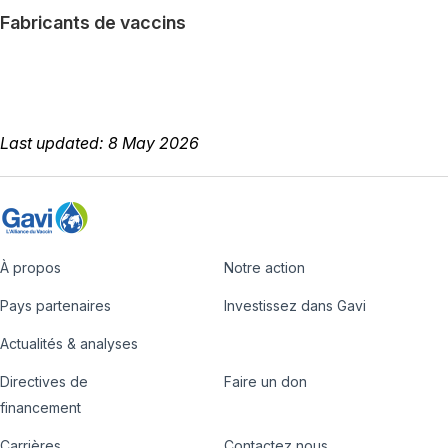
Fabricants de vaccins
Last updated: 8 May 2026
À propos
Notre action
Footer
Pays partenaires
Investissez dans Gavi
Actualités & analyses
Directives de
Faire un don
Country
Donate
financement
Carrières
Contactez nous