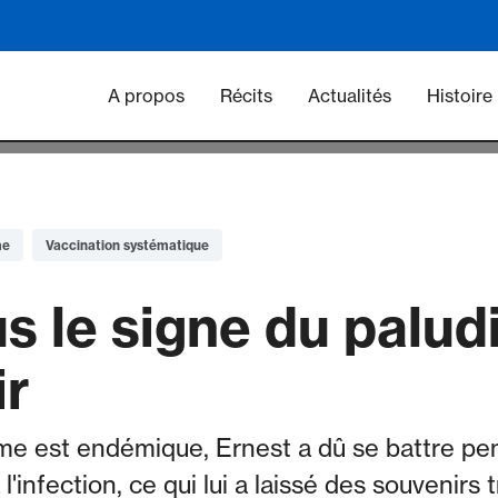
Main navigation - Vacc
A propos
Récits
Actualités
Histoire
me
Vaccination systématique
s le signe du palud
ir
me est endémique, Ernest a dû se battre pe
'infection, ce qui lui a laissé des souvenirs 