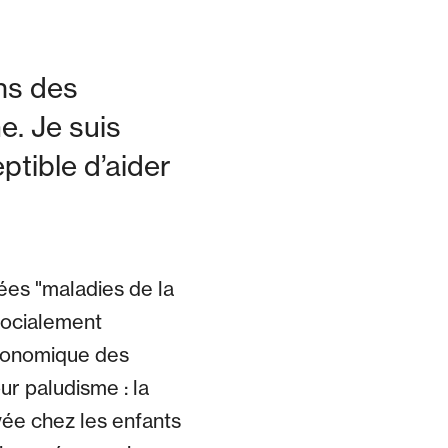
ns des
. Je suis
ptible d’aider
es "maladies de la
socialement
économique des
ur paludisme : la
vée chez les enfants