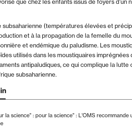
vorisé que chez les enfants issus de foyers d’un
ue subsaharienne (températures élevées et précip
roduction et à la propagation de la femelle du mo
isonnière et endémique du paludisme. Les moust
ïdes utilisés dans les moustiquaires imprégnées d
aments antipaludiques, ce qui complique la lutte 
frique subsaharienne.
oin
ur la science" : pour la science" : L'OMS recommande
me