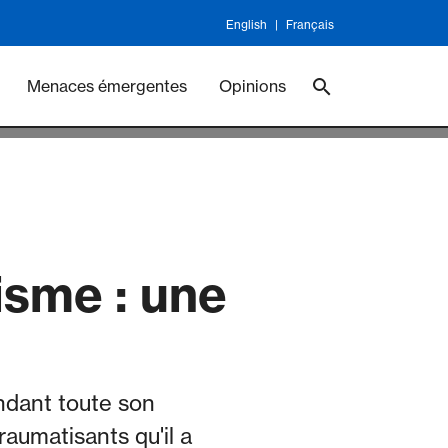
English
Français
ineswork
Vaccines
Menaces émergentes
Opinions
isme : une
ndant toute son
traumatisants qu'il a