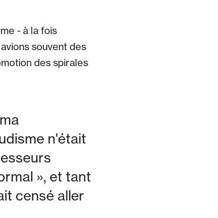
e - à la fois
s avions souvent des
motion des spirales
 ma
udisme n'était
fesseurs
ormal », et tant
it censé aller