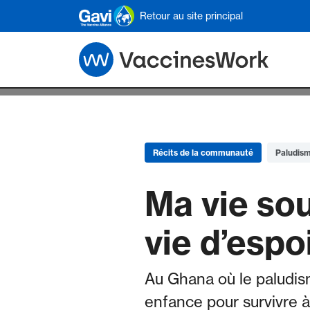
Skip to main content
Retour au site principal
Récits de la communauté
Paludis
Ma vie sou
vie d’espo
Au Ghana où le paludis
enfance pour survivre à l