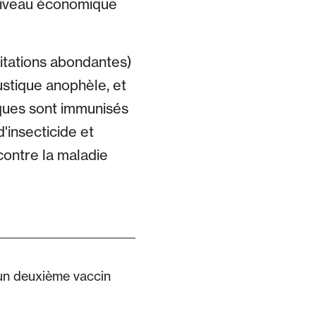
 niveau économique
itations abondantes)
ustique anophèle, et
iques sont immunisés
'insecticide et
contre la maladie
 un deuxième vaccin