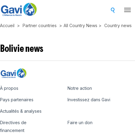
Skip
to
main
Accueil
Partner countries
All Country News
Country news
content
Bolivie news
À propos
Notre action
Footer
Pays partenaires
Investissez dans Gavi
Actualités & analyses
Directives de
Faire un don
Country
Donate
financement