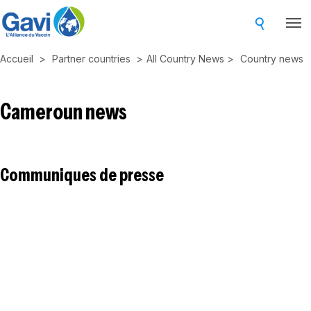
Skip
to
main
Accueil
Partner countries
All Country News
Country news
content
Cameroun news
Communiques de presse