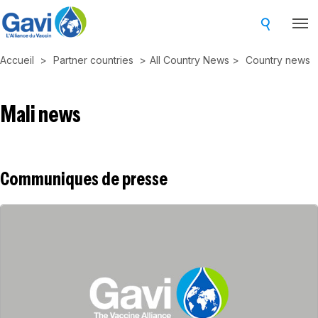
Skip
to
main
Accueil
Partner countries
All Country News
Country news
content
Mali news
Communiques de presse