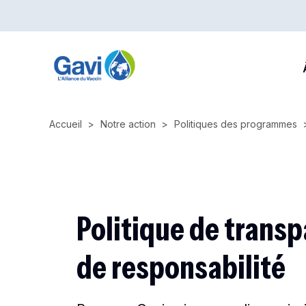
Skip
to
main
M
content
n
Accueil
Notre action
Politiques des programmes
Politique de transp
de responsabilité