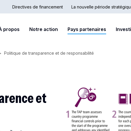
Directives de financement
La nouvelle période stratégiq
Country
Secondary
ain
À propos
Notre action
Pays partenaires
Invest
Hub
nav
avigation
Politique de transparence et de responsabilité
arence et