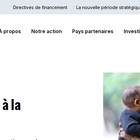
Directives de financement
La nouvelle période stratégiq
Country
Secondary
ain
À propos
Notre action
Pays partenaires
Invest
Hub
nav
avigation
 à la