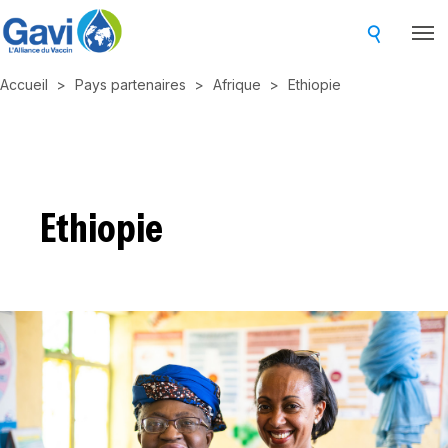
Skip
to
main
Accueil
Pays partenaires
Afrique
Ethiopie
content
Ethiopie