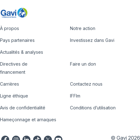
À propos
Notre action
Footer
Pays partenaires
Investissez dans Gavi
Actualités & analyses
Directives de
Faire un don
Country
Donate
financement
Hub
Carrières
Contactez nous
Footer
Ligne éthique
IFFIm
nav
Avis de confidentialité
Conditions d’utilisation
Hameçonnage et arnaques
© Gavi 2026