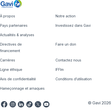
À propos
Notre action
Footer
Pays partenaires
Investissez dans Gavi
Actualités & analyses
Directives de
Faire un don
Country
Donate
financement
Hub
Carrières
Contactez nous
Footer
Ligne éthique
IFFIm
nav
Avis de confidentialité
Conditions d’utilisation
Hameçonnage et arnaques
© Gavi 2026