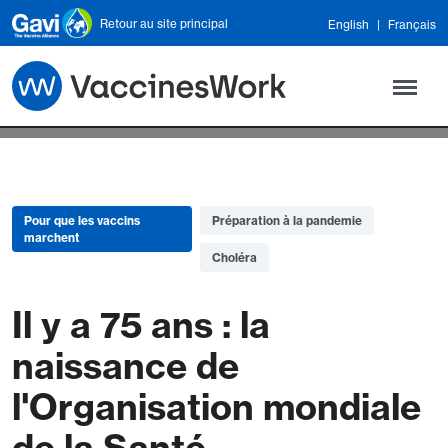
Skip to main content
Retour au site principal
English
Français
Pour que les vaccins
Préparation à la pandemie
marchent
Choléra
Il y a 75 ans : la
naissance de
l'Organisation mondiale
de la Santé