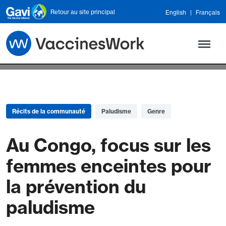
Skip to main content
Retour au site principal
English
Français
Récits de la communauté
Paludisme
Genre
Au Congo, focus sur les
femmes enceintes pour
la prévention du
paludisme