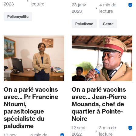
2023
lecture
23 janv
4 min de
2023
lecture
Poliomyélite
Paludisme
Genre
On a parlé vaccins
On a parlé vaccins
avec... Pr Francine
avec... Jean-Pierre
Ntoumi,
Mouanda, chef de
parasitologue
quartier à Pointe-
spécialiste du
Noire
paludisme
12 sept
3 min de
2022
lecture
10 nov
4 min de