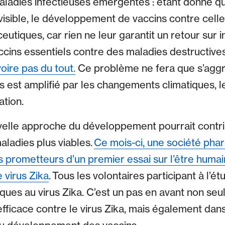
ladies infectieuses émergentes : étant donné qu
isible, le développement de vaccins contre celles
utiques, car rien ne leur garantit un retour sur 
cins essentiels contre des maladies destructive
voire pas du tout.
Ce problème ne fera que s’aggra
 est amplifié par les changements climatiques, l
ation.
elle approche du développement pourrait contri
aladies plus viables.
Ce mois-ci, une société pha
s prometteurs d’un premier essai sur l’être humai
 virus Zika
. Tous les volontaires participant à l’
iques au virus Zika. C’est un pas en avant non se
efficace contre le virus Zika, mais également dan