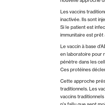
nouvelle approche d
Les vaccins traditio
inactivée. Ils sont i
Si le patient est inf
immunitaire est prêt 
Le vaccin à base d’A
en laboratoire pour r
pénètre dans les cel
Ces protéines déclen
Cette approche prés
traditionnels. Les va
vaccins traditionnel
n’a fallu que sept mo