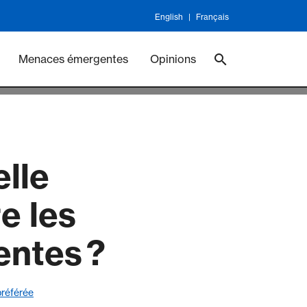
English
Français
ineswork
Vaccines
Menaces émergentes
Opinions
elle
re les
entes ?
référée