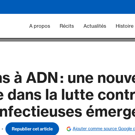
Main navigation - Vacc
A propos
Récits
Actualités
Histoire
s à ADN : une nouv
e dans la lutte cont
infectieuses émerg
Ajouter comme source Google p
Republier cet article