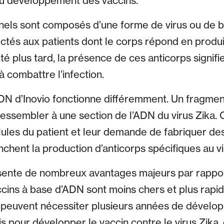
u développement des vaccins.
nnels sont composés d’une forme de virus ou de 
njectés aux patients dont le corps répond en produ
ecté plus tard, la présence de ces anticorps signi
à combattre l’infection.
DN d’Inovio fonctionne différemment. Un fragmen
essembler à une section de l’ADN du virus Zika. Ce
lules du patient et leur demande de fabriquer des
chent la production d’anticorps spécifiques au vi
ente de nombreux avantages majeurs par rappor
ccins à base d’ADN sont moins chers et plus rapide
s peuvent nécessiter plusieurs années de développ
is pour développer le vaccin contre le virus Zika,