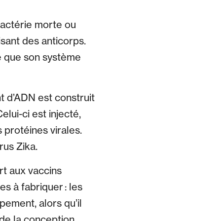
bactérie morte ou
isant des anticorps.
fie que son système
t d’ADN est construit
lui-ci est injecté,
 protéines virales.
rus Zika.
t aux vaccins
s à fabriquer : les
ement, alors qu’il
 de la conception