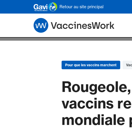
Skip to main content
Retour au site principal
Pour que les vaccins marchent
Vac
Rougeole,
vaccins re
mondiale 