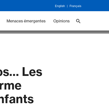
English
Français
ineswork
Vaccines
Menaces émergentes
Opinions
os… Les
arme
nfants