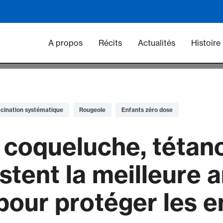
Main navigation - Vacc
A propos
Récits
Actualités
Histoire
cination systématique
Rougeole
Enfants zéro dose
 coqueluche, tétan
stent la meilleure 
pour protéger les e