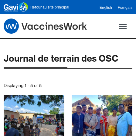
Skip to main content
Retour au site principal
English
Français
Journal de terrain des OSC
Displaying 1 - 5 of 5