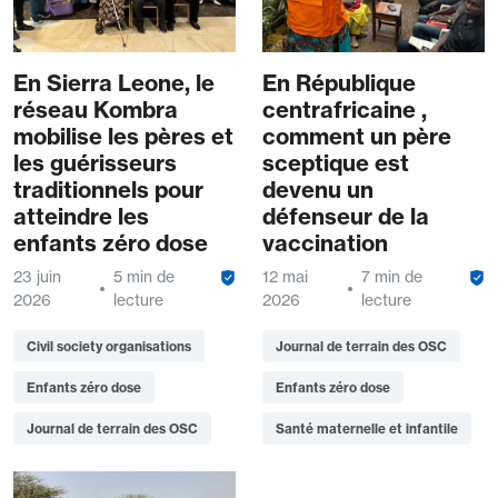
En Sierra Leone, le
En République
réseau Kombra
centrafricaine ,
mobilise les pères et
comment un père
les guérisseurs
sceptique est
traditionnels pour
devenu un
atteindre les
défenseur de la
enfants zéro dose
vaccination
23 juin
5 min de
12 mai
7 min de
2026
lecture
2026
lecture
Civil society organisations
Journal de terrain des OSC
Enfants zéro dose
Enfants zéro dose
Journal de terrain des OSC
Santé maternelle et infantile