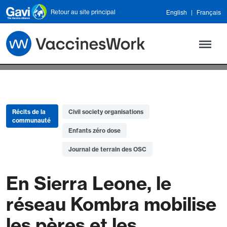
Skip to main content
Retour au site principal
English
Français
Récits de la
Civil society organisations
communauté
Enfants zéro dose
Journal de terrain des OSC
En Sierra Leone, le
réseau Kombra mobilise
les pères et les