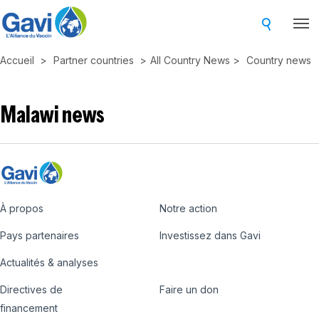
Skip
to
main
Accueil
Partner countries
All Country News
Country news
content
Malawi news
À propos
Notre action
Footer
Pays partenaires
Investissez dans Gavi
Actualités & analyses
Directives de
Faire un don
Country
Donate
financement