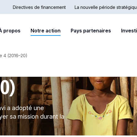
Directives de financement
La nouvelle période stratégiq
Country
Secondary
ain
À propos
Notre action
Pays partenaires
Invest
Hub
nav
avigation
e 4 (2016–20)
20)
avi a adopté une
er sa mission durant la