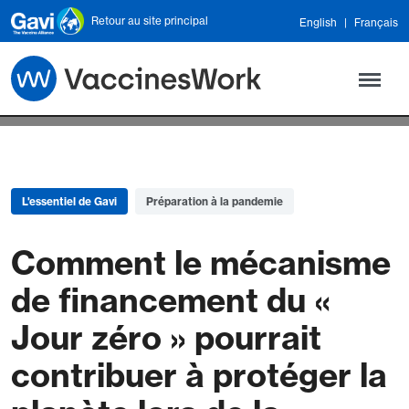
Skip to main content
Retour au site principal
English
Français
L'essentiel de Gavi
Préparation à la pandemie
Comment le mécanisme
de financement du «
Jour zéro » pourrait
contribuer à protéger la