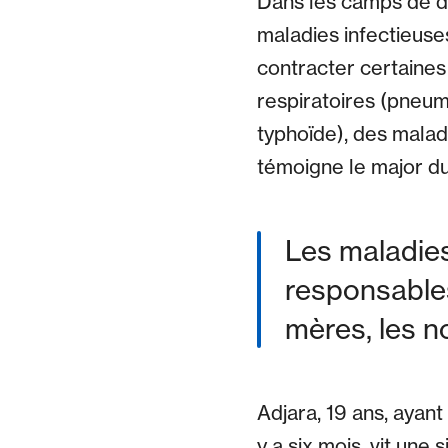
Dans les camps de d
maladies infectieuse
contracter certaines
respiratoires (pneum
typhoïde), des maladi
témoigne le major d
Les maladies
responsables
mères, les n
Adjara, 19 ans, ayant
y a six mois, vit une 