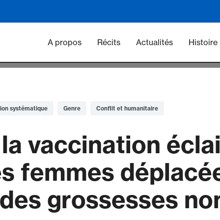
Main navigation - Vacc
A propos
Récits
Actualités
Histoire
ion systématique
Genre
Conflit et humanitaire
a vaccination éclai
es femmes déplacé
 des grossesses no