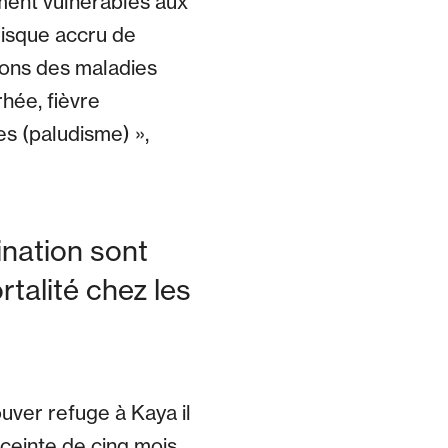
ment vulnérables aux
risque accru de
tons des maladies
hée, fièvre
es (paludisme) »,
ination sont
talité chez les
ouver refuge à Kaya il
nceinte de cinq mois.