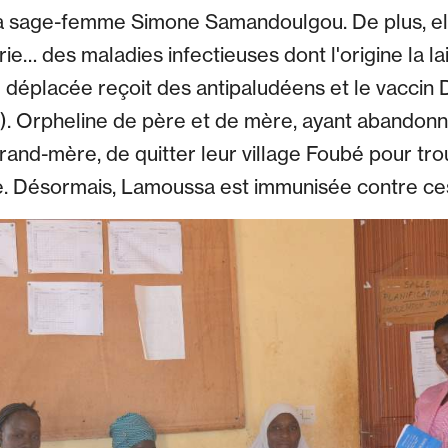
la sage-femme Simone Samandoulgou. De plus, el
ie… des maladies infectieuses dont l'origine la la
 déplacée reçoit des antipaludéens et le vaccin D
e). Orpheline de père et de mère, ayant abandonné 
grand-mère, de quitter leur village Foubé pour tro
le. Désormais, Lamoussa est immunisée contre ce