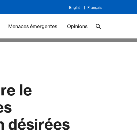
English
Français
ineswork
Vaccines
Menaces émergentes
Opinions
re le
es
n désirées