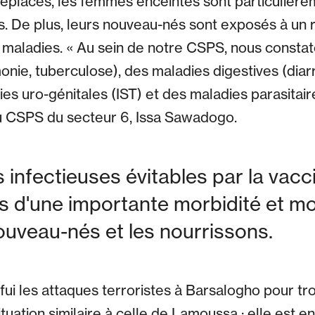
éplacés, les femmes enceintes sont particulière
s. De plus, leurs nouveau-nés sont exposés à un 
 maladies. « Au sein de notre CSPS, nous consta
onie, tuberculose), des maladies digestives (diarr
es uro-génitales (IST) et des maladies parasitair
u CSPS du secteur 6, Issa Sawadogo.
 infectieuses évitables par la vacc
 d'une importante morbidité et mor
ouveau-nés et les nourrissons.
 fui les attaques terroristes à Barsalogho pour tr
situation similaire à celle de Lamoussa : elle est e