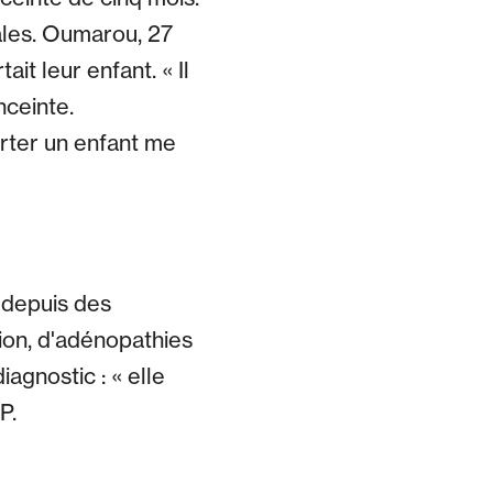
ales. Oumarou, 27
ait leur enfant. « Il
nceinte.
rter un enfant me
 depuis des
tion, d'adénopathies
agnostic : « elle
P.