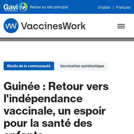
Skip to main content
Retour au site principal
English
Français
Récits de la communauté
Vaccination systématique
Guinée : Retour vers
l'indépendance
vaccinale, un espoir
pour la santé des