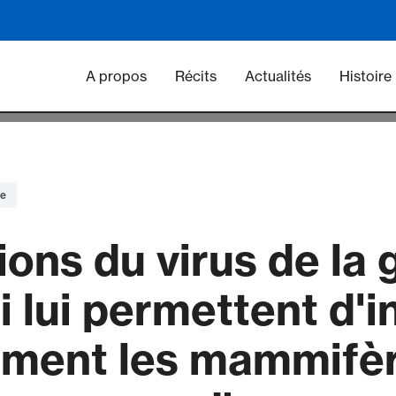
Main navigation - Vacc
A propos
Récits
Actualités
Histoire
re
ons du virus de la 
ui lui permettent d'i
lement les mammifèr