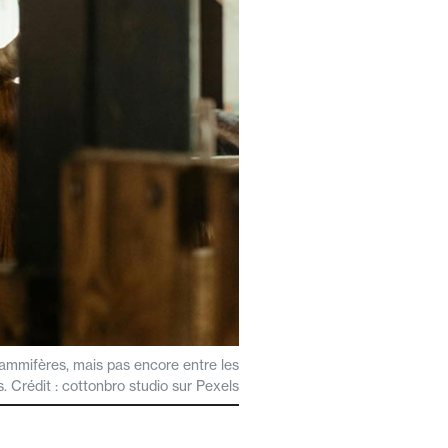
 mammifères, mais pas encore entre les
. Crédit : cottonbro studio sur Pexels