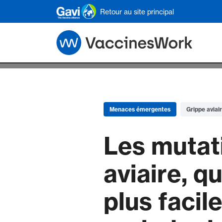
Skip to main content
Retour au site principal
Menaces émergentes
Grippe aviai
Les mutati
aviaire, q
plus faci