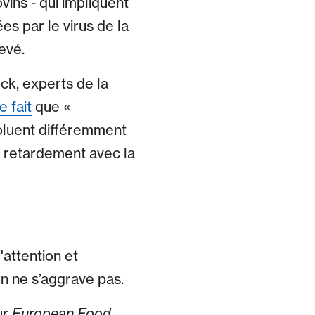
vins - qui impliquent
es par le virus de la
evé.
ck, experts de la
e fait
que «
voluent différemment
à retardement avec la
'attention et
on ne s’aggrave pas.
ur
European Food