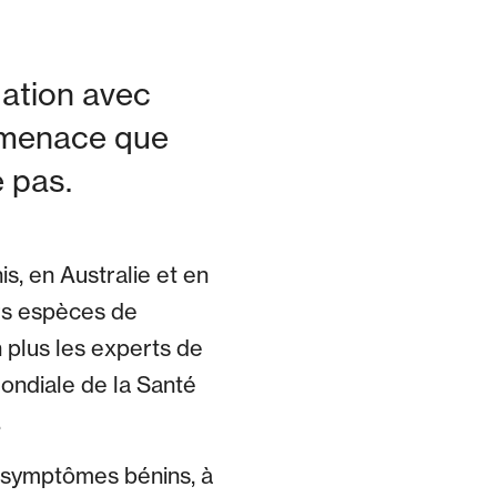
tuation avec
a menace que
e pas.
s, en Australie et en
urs espèces de
n plus les experts de
mondiale de la Santé
.
s symptômes bénins, à