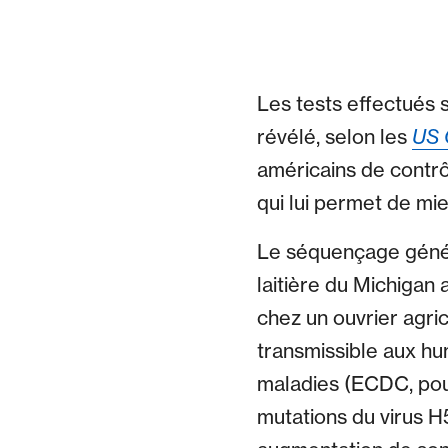
Les tests effectués s
révélé, selon les
US 
américains de contrô
qui lui permet de m
Le séquençage génét
laitière du Michigan 
chez un ouvrier agri
transmissible aux hu
maladies (ECDC, po
mutations du virus H5