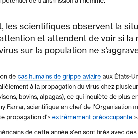
potentiel de transmission à l'homme.
t, les scientifiques observent la si
ttention et attendent de voir si l
 virus sur la population ne s’aggrav
ion de
cas humains de grippe aviaire
aux États-Uni
allèlement à la propagation du virus chez plusie
sons, bovins, alpagas), ce qui inquiète de plus e
y Farrar, scientifique en chef de l'Organisation 
tte propagation d'«
extrêmement préoccupante
»
éricains de cette année s'en sont tirés avec de