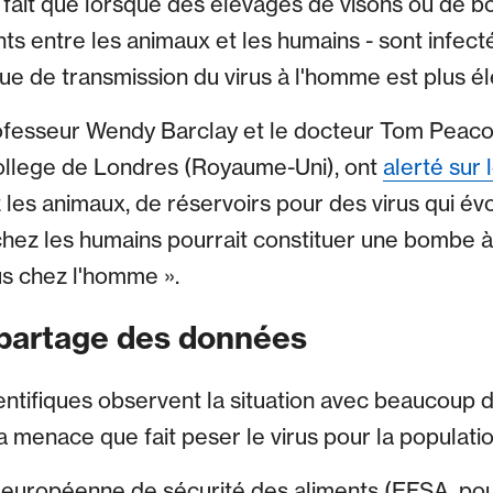
 fait que lorsque des élevages de visons ou de bo
s entre les animaux et les humains - sont infecté
sque de transmission du virus à l'homme est plus él
professeur Wendy Barclay et le docteur Tom Peaco
College de Londres (Royaume-Uni), ont
alerté sur l
z les animaux, de réservoirs pour des virus qui é
 chez les humains pourrait constituer une bombe 
s chez l'homme ».
 partage des données
cientifiques observent la situation avec beaucoup d
la menace que fait peser le virus pour la populati
é européenne de sécurité des aliments (EFSA, po