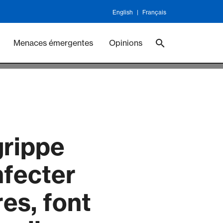
English
Français
ineswork
Vaccines
Menaces émergentes
Opinions
grippe
nfecter
es, font