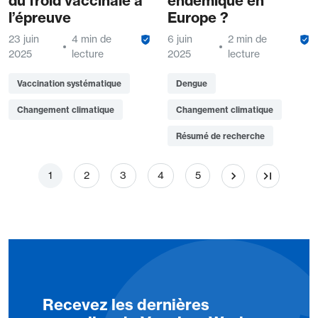
du froid vaccinale à
endémique en
l’épreuve
Europe ?
23 juin
4 min de
6 juin
2 min de
2025
lecture
2025
lecture
Vaccination systématique
Dengue
Changement climatique
Changement climatique
Résumé de recherche
Pagination
Page
Page
Page
Page
Page
1
2
3
4
5
Recevez les dernières