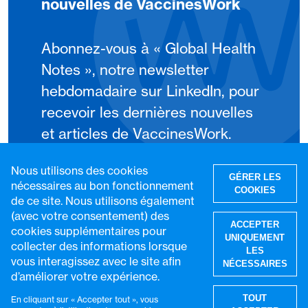
nouvelles de VaccinesWork
Abonnez-vous à « Global Health
Notes », notre newsletter
hebdomadaire sur LinkedIn, pour
recevoir les dernières nouvelles
et articles de VaccinesWork.
Nous utilisons des cookies
S'abonner
GÉRER LES
nécessaires au bon fonctionnement
COOKIES
de ce site. Nous utilisons également
(avec votre consentement) des
ACCEPTER
cookies supplémentaires pour
UNIQUEMENT
collecter des informations lorsque
LES
vous interagissez avec le site afin
NÉCESSAIRES
d’améliorer votre expérience.
R
TOUT
En cliquant sur « Accepter tout », vous