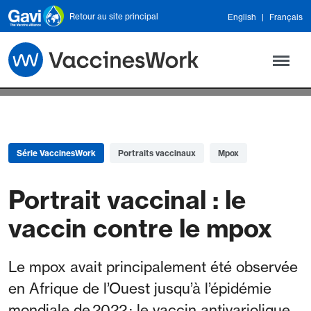
Skip to main content
Retour au site principal
English
Français
Série VaccinesWork
Portraits vaccinaux
Mpox
Portrait vaccinal : le
vaccin contre le mpox
Le mpox avait principalement été observée
en Afrique de l’Ouest jusqu’à l’épidémie
mondiale de 2022 ; le vaccin antivariolique