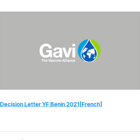
Decision Letter YF Benin 2021[French]