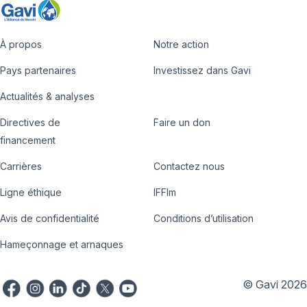
À propos
Notre action
Footer
Pays partenaires
Investissez dans Gavi
Actualités & analyses
Directives de
Faire un don
Country
Donate
financement
Hub
Carrières
Contactez nous
Footer
Ligne éthique
IFFIm
nav
Avis de confidentialité
Conditions d’utilisation
Hameçonnage et arnaques
© Gavi 2026