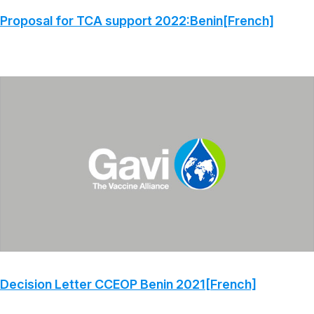
Proposal for TCA support 2022:Benin[French]
Decision Letter CCEOP Benin 2021[French]