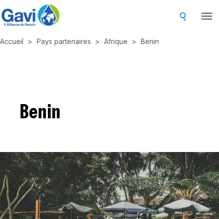
Skip
to
main
Accueil
Pays partenaires
Afrique
Benin
content
Benin