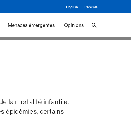
English
Français
ineswork
Vaccines
Menaces émergentes
Opinions
 la mortalité infantile.
es épidémies, certains