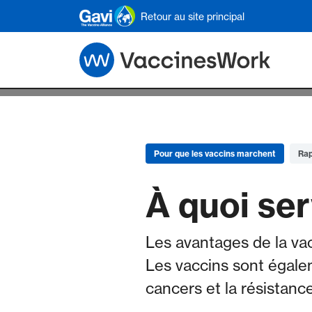
Skip to main content
Retour au site principal
Pour que les vaccins marchent
Rap
À quoi ser
Les avantages de la vacc
Les vaccins sont égalem
cancers et la résistanc