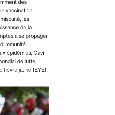
otamment des
e vaccination
miscuité, les
oissance de la
omptes à se propager
 d’immunité
aux épidémies, Gavi
ondial de lutte
e fièvre jaune (EYE),