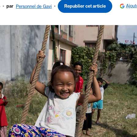
Ajout
par
Republier cet article
e
Personnel de Gavi