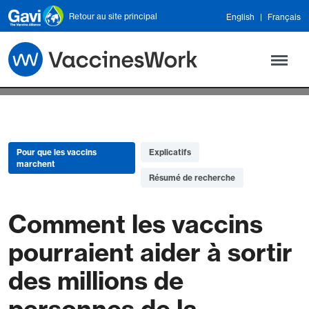
Skip to main content
Retour au site principal
English
Français
Pour que les vaccins
Explicatifs
marchent
Résumé de recherche
Comment les vaccins
pourraient aider à sortir
des millions de
personnes de la