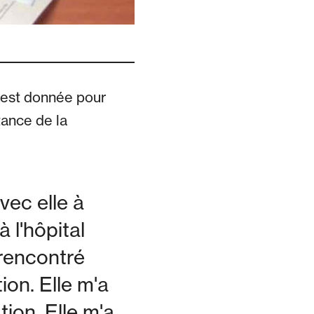
s'est donnée pour
tance de la
vec elle à
 l'hôpital
 rencontré
ion. Elle m'a
tion. Elle m'a