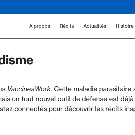
Main navigation - Vacc
A propos
Récits
Actualités
Histoire
udisme
ans
VaccinesWork
. Cette maladie parasitair
s un tout nouvel outil de défense est déjà 
stez connectés pour découvrir les récits ins