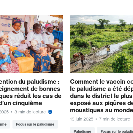
ention du paludisme :
Comment le vaccin c
seignement de bonnes
le paludisme a été dé
ques réduit les cas de
dans le district le plus
 d’un cinquième
exposé aux piqûres d
moustiques au mond
 2025
3 min de lecture
19 juin 2025
7 min de lecture
isme
Focus sur le paludisme
Paludisme
Focus sur le palud