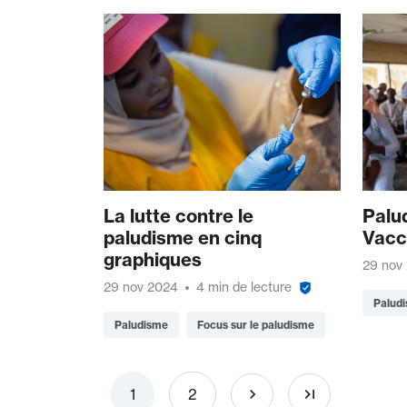
La lutte contre le
Palu
paludisme en cinq
Vacc
graphiques
29 nov
29 nov 2024
4 min de lecture
Palud
Paludisme
Focus sur le paludisme
Pagination
Page
Page
1
2