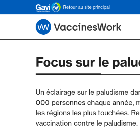
Skip to main content
Retour au site principal
Focus sur le pal
Un éclairage sur le paludisme d
000 personnes chaque année, mai
les régions les plus touchées. Re
vaccination contre le paludisme.