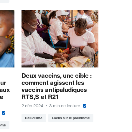
Deux vaccins, une cible :
our
comment agissent les
 aux
vaccins antipaludiques
le
RTS,S et R21
2 déc 2024
3 min de lecture
Paludisme
Focus sur le paludisme
isme