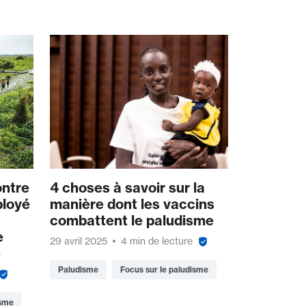
ontre
4 choses à savoir sur la
ployé
manière dont les vaccins
combattent le paludisme
e
29 avril 2025
4 min de lecture
e
Paludisme
Focus sur le paludisme
isme