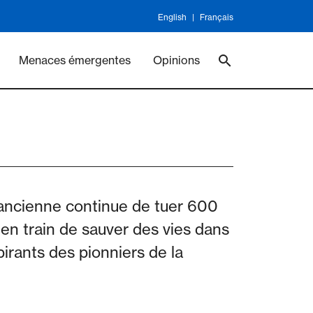
English
Français
ineswork
Vaccines
Menaces émergentes
Opinions
e ancienne continue de tuer 600
en train de sauver des vies dans
pirants des pionniers de la