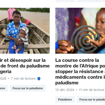
r et désespoir sur la
La course contre la
 de front du paludisme
montre de l’Afrique p
geria
stopper la résistance
médicaments contre 
2025
7 min de lecture
paludisme
isme
Focus sur le paludisme
13 déc 2024
11 min de lecture
Paludisme
Focus sur le palud