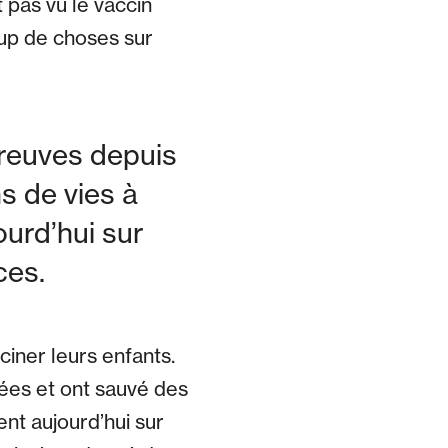
t pas vu le vaccin
up de choses sur
preuves depuis
s de vies à
ourd’hui sur
ces.
iner leurs enfants.
nées et ont sauvé des
ent aujourd’hui sur