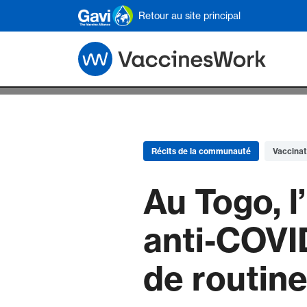
Skip to main content
Retour au site principal
Récits de la communauté
Vaccinat
Au Togo, l
anti-COVI
de routin