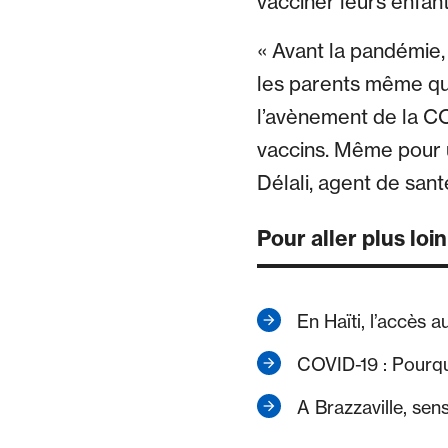
vacciner leurs enfant
« Avant la pandémie, 
les parents même qui
l’avènement de la CO
vaccins. Même pour u
Délali, agent de san
Pour aller plus loin
En Haïti, l’accès 
COVID-19 : Pourquo
A Brazzaville, sen