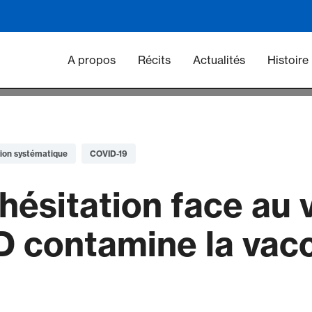
Main navigation - Vacc
A propos
Récits
Actualités
Histoire
ion systématique
COVID-19
’hésitation face au 
D contamine la vacc
e