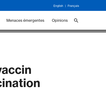
English
Français
ineswork
Vaccines
Menaces émergentes
Opinions
vaccin
ination