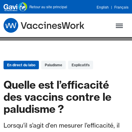
Skip to main content
Retour au site principal
English
Français
En direct du labo
Paludisme
Explicatifs
Quelle est l’efficacité
des vaccins contre le
paludisme ?
Lorsqu’il s’agit d'en mesurer l’efficacité, il