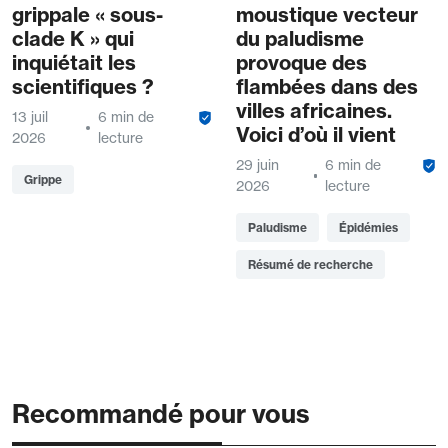
grippale « sous-
moustique vecteur
clade K » qui
du paludisme
inquiétait les
provoque des
scientifiques ?
flambées dans des
villes africaines.
13 juil
6 min de
Voici d’où il vient
2026
lecture
29 juin
6 min de
Grippe
2026
lecture
Paludisme
Épidémies
Résumé de recherche
Recommandé pour vous