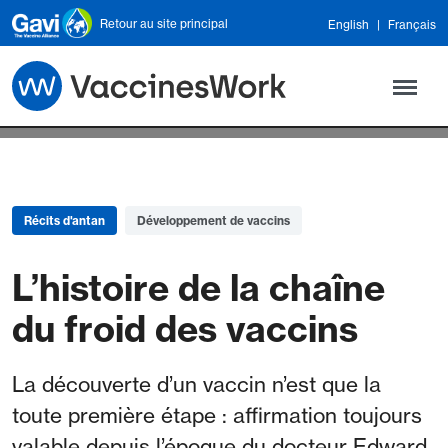
Skip to main content
Retour au site principal
English
Français
Récits d'antan
Développement de vaccins
L’histoire de la chaîne
du froid des vaccins
La découverte d’un vaccin n’est que la
toute première étape : affirmation toujours
valable depuis l’époque du docteur Edward