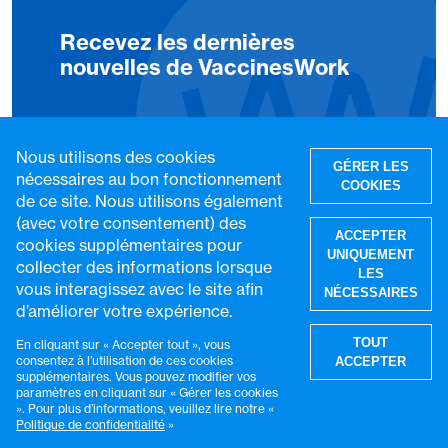
Recevez les dernières
nouvelles de VaccinesWork
Abonnez-vous à « Global Health
Nous utilisons des cookies
Notes », notre newsletter
GÉRER LES
nécessaires au bon fonctionnement
COOKIES
hebdomadaire sur LinkedIn, pour
de ce site. Nous utilisons également
recevoir les dernières nouvelles
(avec votre consentement) des
ACCEPTER
cookies supplémentaires pour
et articles de VaccinesWork.
UNIQUEMENT
collecter des informations lorsque
LES
vous interagissez avec le site afin
NÉCESSAIRES
S'abonner
d’améliorer votre expérience.
R
TOUT
En cliquant sur « Accepter tout », vous
consentez à l’utilisation de ces cookies
ACCEPTER
supplémentaires. Vous pouvez modifier vos
paramètres en cliquant sur « Gérer les cookies
». Pour plus d’informations, veuillez lire notre «
Politique de confidentialité
»