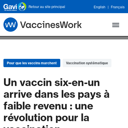
Skip to main content
Retour au site principal
English
Français
Pour que les vaccins marchent
Vaccination systématique
Un vaccin six-en-un
arrive dans les pays à
faible revenu : une
révolution pour la