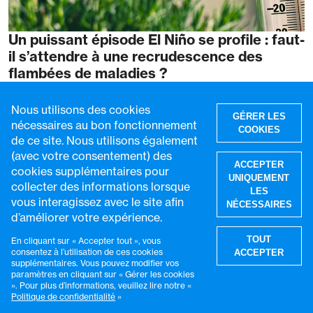
Un puissant épisode El Niño se profile : faut-
il s’attendre à une recrudescence des
flambées de maladies ?
3 août 2026
9 min de lecture
Nous utilisons des cookies
GÉRER LES
nécessaires au bon fonctionnement
COOKIES
de ce site. Nous utilisons également
(avec votre consentement) des
ACCEPTER
cookies supplémentaires pour
UNIQUEMENT
collecter des informations lorsque
LES
vous interagissez avec le site afin
NÉCESSAIRES
d’améliorer votre expérience.
R
TOUT
En cliquant sur « Accepter tout », vous
consentez à l’utilisation de ces cookies
ACCEPTER
supplémentaires. Vous pouvez modifier vos
paramètres en cliquant sur « Gérer les cookies
». Pour plus d’informations, veuillez lire notre «
Politique de confidentialité
»