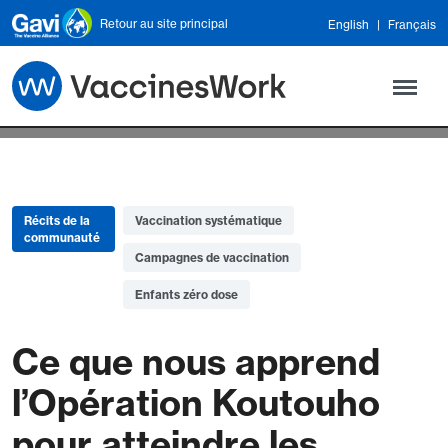
Skip to main content
Retour au site principal
English
Français
Récits de la
Vaccination systématique
communauté
Campagnes de vaccination
Enfants zéro dose
Ce que nous apprend
l’Opération Koutouho
pour atteindre les