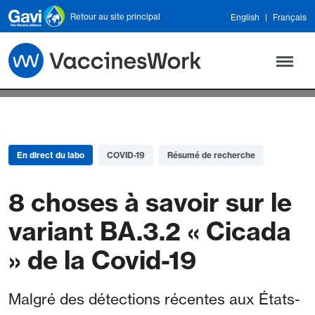
Skip to main content
Retour au site principal
English
Français
En direct du labo
COVID-19
Résumé de recherche
8 choses à savoir sur le
variant BA.3.2 « Cicada
» de la Covid-19
Malgré des détections récentes aux États-