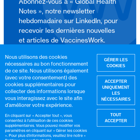
Abonnez-vous à « Global Health
Notes », notre newsletter
hebdomadaire sur LinkedIn, pour
recevoir les dernières nouvelles
et articles de VaccinesWork.
Nous utilisons des cookies
S'abonner
GÉRER LES
nécessaires au bon fonctionnement
COOKIES
de ce site. Nous utilisons également
(avec votre consentement) des
ACCEPTER
cookies supplémentaires pour
UNIQUEMENT
collecter des informations lorsque
LES
vous interagissez avec le site afin
NÉCESSAIRES
d’améliorer votre expérience.
R
TOUT
En cliquant sur « Accepter tout », vous
consentez à l’utilisation de ces cookies
ACCEPTER
supplémentaires. Vous pouvez modifier vos
paramètres en cliquant sur « Gérer les cookies
». Pour plus d’informations, veuillez lire notre «
© VaccinesWork. Tous droits réservés.