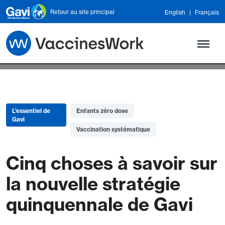
Skip to main content
Retour au site principal
English
Français
L'essentiel de
Enfants zéro dose
Gavi
Vaccination systématique
Cinq choses à savoir sur
la nouvelle stratégie
quinquennale de Gavi