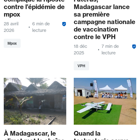
contre l’épidémie de
Madagascar lance
mpox
sa première
campagne nationale
28 avril
6 min de
de vaccination
2026
lecture
contre le VPH
Mpox
18 déc
7 min de
2025
lecture
VPH
À Madagascar, le
Quand la