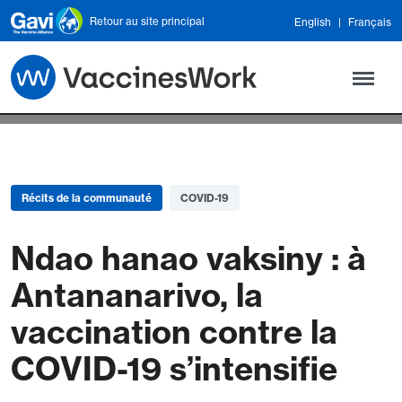
Skip to main content
Retour au site principal
English
Français
Récits de la communauté
COVID-19
Ndao hanao vaksiny : à
Antananarivo, la
vaccination contre la
COVID-19 s’intensifie