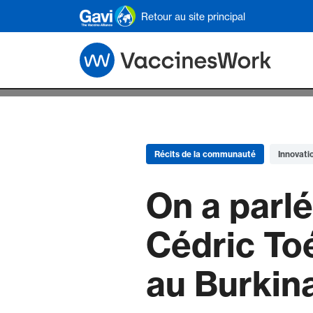
Skip to main content
Retour au site principal
Récits de la communauté
Innovati
On a parl
Cédric To
au Burkin