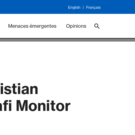
English
Français
ineswork
Vaccines
Menaces émergentes
Opinions
istian
fi Monitor