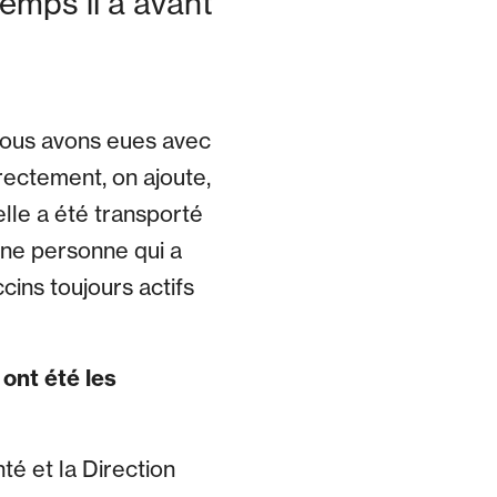
emps il a avant
 nous avons eues avec
rectement, on ajoute,
elle a été transporté
’une personne qui a
ins toujours actifs
ont été les
é et la Direction