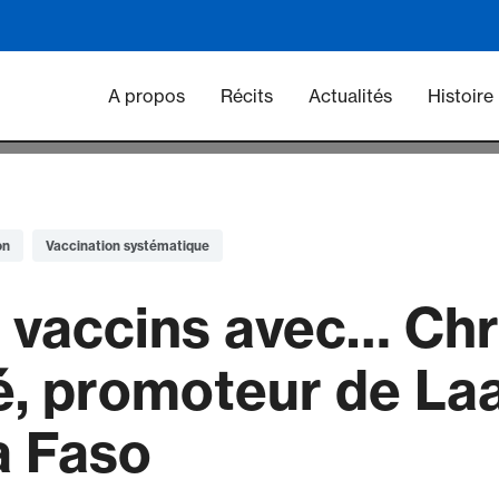
Main navigation - Vacc
A propos
Récits
Actualités
Histoire
on
Vaccination systématique
é vaccins avec… Chr
é, promoteur de Laa
a Faso