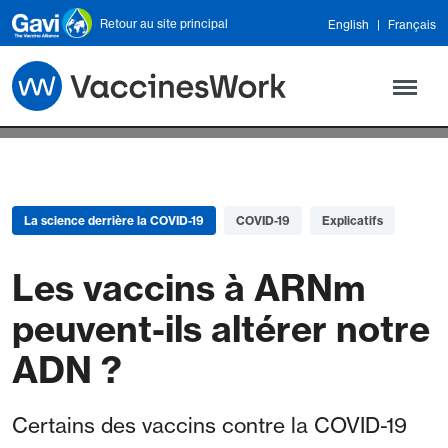
Skip to main content
Retour au site principal
English
Français
La science derrière la COVID-19
COVID-19
Explicatifs
Les vaccins à ARNm
peuvent-ils altérer notre
ADN ?
Certains des vaccins contre la COVID-19