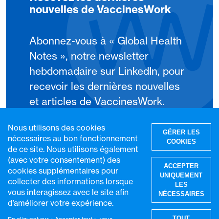
nouvelles de VaccinesWork
Abonnez-vous à « Global Health
Notes », notre newsletter
hebdomadaire sur LinkedIn, pour
recevoir les dernières nouvelles
et articles de VaccinesWork.
Nous utilisons des cookies
S'abonner
GÉRER LES
nécessaires au bon fonctionnement
COOKIES
de ce site. Nous utilisons également
(avec votre consentement) des
ACCEPTER
cookies supplémentaires pour
UNIQUEMENT
collecter des informations lorsque
LES
vous interagissez avec le site afin
NÉCESSAIRES
d’améliorer votre expérience.
R
TOUT