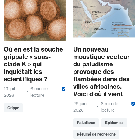
Où en est la souche
Un nouveau
grippale « sous-
moustique vecteur
clade K » qui
du paludisme
inquiétait les
provoque des
scientifiques ?
flambées dans des
villes africaines.
13 juil
6 min de
Voici d’où il vient
2026
lecture
29 juin
6 min de
Grippe
2026
lecture
Paludisme
Épidémies
Résumé de recherche