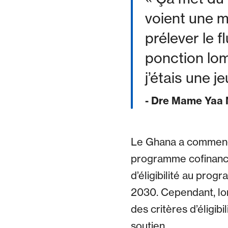
voient une m
prélever le f
ponction lom
j’étais une j
- Dre Mame Yaa N
Le Ghana a commencé
programme cofinancé
d’éligibilité au prog
2030. Cependant, lor
des critères d’éligib
soutien.