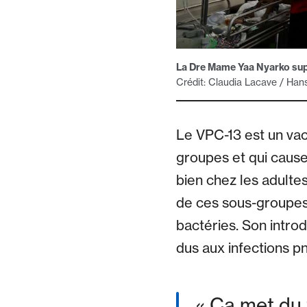
La Dre Mame Yaa Nyarko supe
Crédit: Claudia Lacave / Han
Le VPC-13 est un va
groupes et qui cause
bien chez les adulte
de ces sous-groupes,
bactéries. Son intro
dus aux infections 
Ça met du 