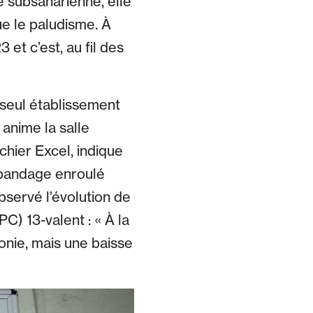
 subsaharienne, elle
e le paludisme. À
 et c’est, au fil des
 seul établissement
 anime la salle
ichier Excel, indique
 bandage enroulé
bservé l’évolution de
C) 13-valent : « À la
monie, mais une baisse