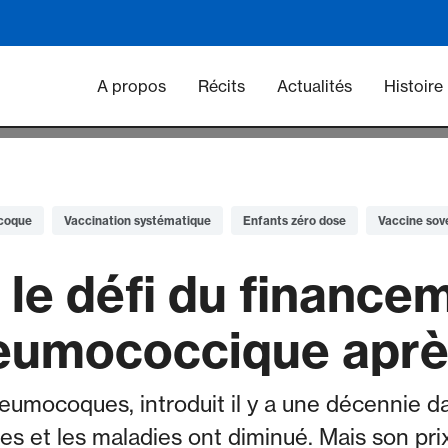
Main navigation - Vacc
A propos
Récits
Actualités
Histoire
coque
Vaccination systématique
Enfants zéro dose
Vaccine sov
 le défi du finance
eumococcique aprè
eumocoques, introduit il y a une décennie d
ves et les maladies ont diminué. Mais son pr