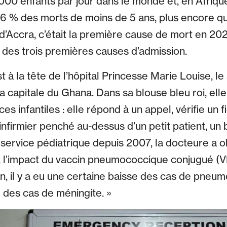
00 enfants par jour dans le monde et, en Afrique
6 % des morts de moins de 5 ans, plus encore qu
 d’Accra, c’était la première cause de mort en 2023
 des trois premières causes d’admission.
à la tête de l’hôpital Princesse Marie Louise, le
la capitale du Ghana. Dans sa blouse bleu roi, elle
s infantiles : elle répond à un appel, vérifie un f
nfirmier penché au-dessus d’un petit patient, un
 service pédiatrique depuis 2007, la docteure a o
t, l’impact du vaccin pneumococcique conjugué (VP
on, il y a eu une certaine baisse des cas de pneu
e des cas de méningite. »