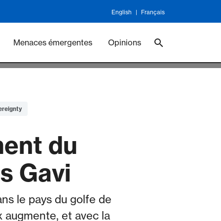
English
Français
ineswork
Vaccines
Menaces émergentes
Opinions
ereignty
ment du
s Gavi
ans le pays du golfe de
ix augmente, et avec la