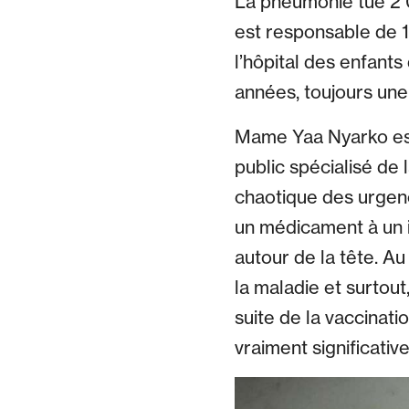
La pneumonie tue 2 0
est responsable de 1
l’hôpital des enfants
années, toujours une
Mame Yaa Nyarko est 
public spécialisé de 
chaotique des urgence
un médicament à un i
autour de la tête. Au
la maladie et surtou
suite de la vaccinati
vraiment significativ