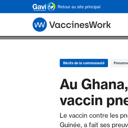
Skip to main content
Retour au site principal
Récits de la communauté
Pneumo
Au Ghana,
vaccin pn
Le vaccin contre les pn
Guinée, a fait ses preu