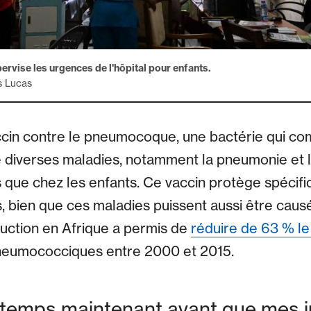
rvise les urgences de l'hôpital pour enfants.
s Lucas
ccin contre le pneumocoque, une bactérie qui co
 diverses maladies, notamment la pneumonie et l
s que chez les enfants. Ce vaccin protège spécif
 bien que ces maladies puissent aussi être caus
duction en Afrique a permis de
réduire de 63 % l
pneumococciques entre 2000 et 2015.
temps maintenant avant que mes i