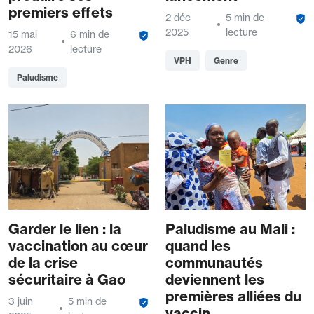
premiers effets
2 déc
5 min de
2025
lecture
15 mai
6 min de
2026
lecture
VPH
Genre
Paludisme
Garder le lien : la
Paludisme au Mali :
vaccination au cœur
quand les
de la crise
communautés
sécuritaire à Gao
deviennent les
premières alliées du
3 juin
5 min de
vaccin