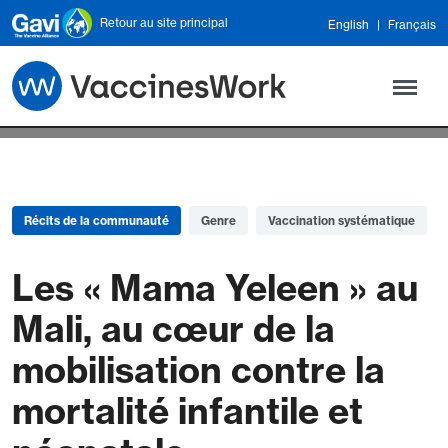
Skip to main content
Retour au site principal
English
Français
Récits de la communauté
Genre
Vaccination systématique
Les « Mama Yeleen » au
Mali, au cœur de la
mobilisation contre la
mortalité infantile et