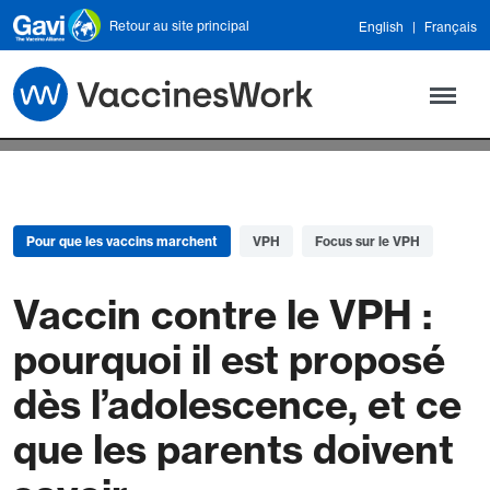
Skip to main content
Retour au site principal
English
Français
Pour que les vaccins marchent
VPH
Focus sur le VPH
Vaccin contre le VPH :
pourquoi il est proposé
dès l’adolescence, et ce
que les parents doivent