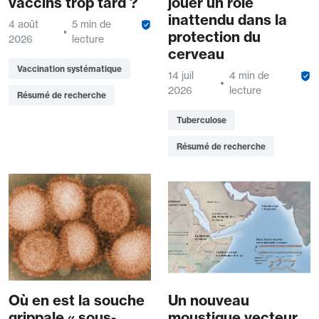
vaccins trop tard ?
jouer un rôle
inattendu dans la
4 août
5 min de
protection du
2026
lecture
cerveau
Vaccination systématique
14 juil
4 min de
2026
lecture
Résumé de recherche
Tuberculose
Résumé de recherche
Où en est la souche
Un nouveau
grippale « sous-
moustique vecteur